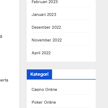
Februari 2023
Januari 2023
Desember 2022
di
November 2022
April 2022
Kategori
serta
Casino Online
Poker Online