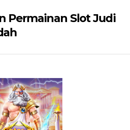
 Permainan Slot Judi
dah