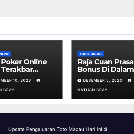
NLINE
TOGEL ONLINE
 Poker Online
Raja Cuan Pras
 Terakbar
Bonus Di Dalam
edia Banyak
Game Togel Onl
EMBER 10, 2023
DESEMBER 5, 2023
s Taruhan
Di Indonesia
N GRAY
NATHAN GRAY
Update Pengeluaran Toto Macau Hari Ini di