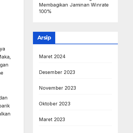
Membagikan Jaminan Winrate
100%
Arsip
nya
Maret 2024
Maka,
ngan
Desember 2023
ne
November 2023
 dan
Oktober 2023
barik
alkan
Maret 2023