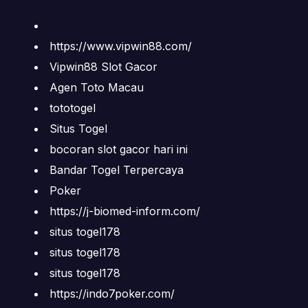
https://www.vipwin88.com/
Vipwin88 Slot Gacor
Agen Toto Macau
tototogel
Situs Togel
bocoran slot gacor hari ini
Bandar Togel Terpercaya
Poker
https://j-biomed-inform.com/
situs togel178
situs togel178
situs togel178
https://indo7poker.com/