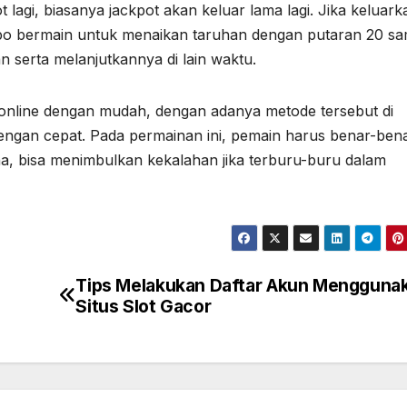
 lagi, biasanya jackpot akan keluar lama lagi. Jika keluark
empo bermain untuk menaikan taruhan dengan putaran 20 sa
 serta melanjutkannya di lain waktu.
 online dengan mudah, dengan adanya metode tersebut di
ngan cepat. Pada permainan ini, pemain harus benar-ben
a, bisa menimbulkan kekalahan jika terburu-buru dalam
Tips Melakukan Daftar Akun Mengguna
Situs Slot Gacor