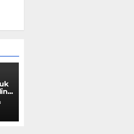
uk
line
N
e