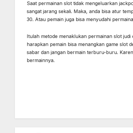
Saat permainan slot tidak mengeluarkan jackpot
sangat jarang sekali. Maka, anda bisa atur t
30. Atau pemain juga bisa menyudahi permainan
Itulah metode menaklukan permainan slot judi
harapkan pemain bisa menangkan game slot de
sabar dan jangan bermain terburu-buru. Karen
bermainnya.
Navigasi
pos